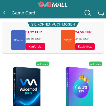
Game Card
SIE KÖNNEN AUCH MÖGEN
31.32
EUR
24.56
EUR
206.98
EUR
34.89
EUR
Kaufe jetzt
Kaufe jetzt
Auf Lager
Auf Lager