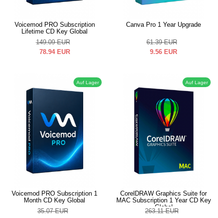
Voicemod PRO Subscription
Canva Pro 1 Year Upgrade
Lifetime CD Key Global
149.09
EUR
61.39
EUR
78.94
EUR
9.56
EUR
Auf Lager
Auf Lager
Voicemod PRO Subscription 1
CorelDRAW Graphics Suite for
Month CD Key Global
MAC Subscription 1 Year CD Key
Global
35.07
EUR
263.11
EUR