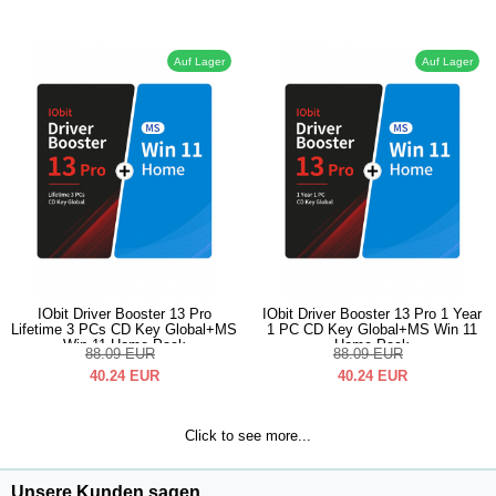
Auf Lager
Auf Lager
IObit Driver Booster 13 Pro
IObit Driver Booster 13 Pro 1 Year
Lifetime 3 PCs CD Key Global+MS
1 PC CD Key Global+MS Win 11
Win 11 Home Pack
Home Pack
88.09
EUR
88.09
EUR
40.24
EUR
40.24
EUR
Click to see more...
Unsere Kunden sagen