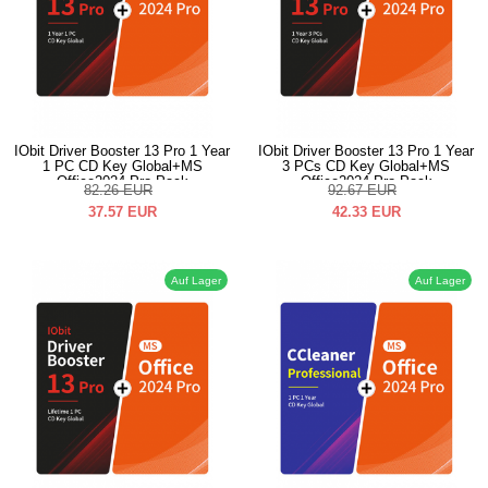
IObit Driver Booster 13 Pro 1 Year
IObit Driver Booster 13 Pro 1 Year
1 PC CD Key Global+MS
3 PCs CD Key Global+MS
Office2024 Pro Pack
Office2024 Pro Pack
82.26
EUR
92.67
EUR
37.57
EUR
42.33
EUR
Auf Lager
Auf Lager