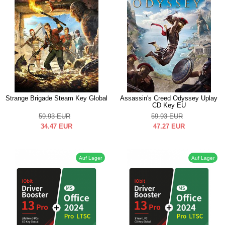
Strange Brigade Steam Key Global
Assassin's Creed Odyssey Uplay
CD Key EU
59.93
EUR
59.93
EUR
34.47
EUR
47.27
EUR
Auf Lager
Auf Lager