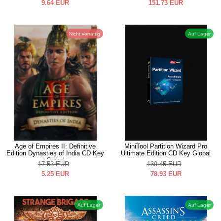
9.64
EUR
151.73
EUR
Nicht vorrättig
Auf Lager
Age of Empires II: Definitive
MiniTool Partition Wizard Pro
Edition Dynasties of India CD Key
Ultimate Edition CD Key Global
Global
17.53
EUR
139.45
EUR
5.25
EUR
78.93
EUR
Auf Lager
Auf Lager