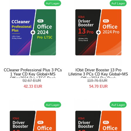
Auf Lager
Auf Lager
CCleaner Professional Plus 3 PCs
IObit Driver Booster 13 Pro
1 Year CD Key Global+MS
Lifetime 3 PCs CD Key Global+MS
Office2024 Pro LTSC Pack
Office2024 Pro Pack
92.67
EUR
119.76
EUR
42.33
EUR
54.70
EUR
Auf Lager
Auf Lager