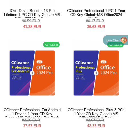
IObit Driver Booster 13 Pro
CCleaner Professional 1 PC 1 Year
Lifetime 1 PC CD Key Global+MS
CD Key Global+MS Office2024
Office2024 Pro Pack
Pro Pack
90.59
EUR
80.17
EUR
41.38
EUR
36.63
EUR
Live Chat
Auf Lager
Auf Lager
CCleaner Professional For Android
CCleaner Professional Plus 3 PCs
1 Device 1 Year CD Key
1 Year CD Key Global+MS
Global+MS Office2024 Pro Pack
Office2024 Pro Pack
82.26
EUR
92.67
EUR
37.57
EUR
42.33
EUR