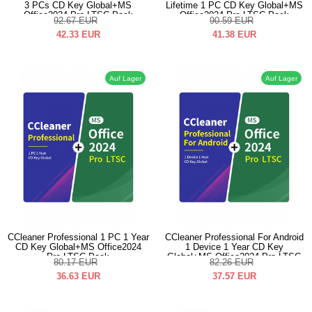
3 PCs CD Key Global+MS
Lifetime 1 PC CD Key Global+MS
Office2024 Pro LTSC Pack
Office2024 Pro LTSC Pack
92.67
EUR
90.59
EUR
42.33
EUR
41.38
EUR
Auf Lager
Auf Lager
CCleaner Professional 1 PC 1 Year
CCleaner Professional For Android
CD Key Global+MS Office2024
1 Device 1 Year CD Key
Pro LTSC Pack
Global+MS Office2024 Pro LTSC
80.17
EUR
82.26
EUR
Pack
36.63
EUR
37.57
EUR