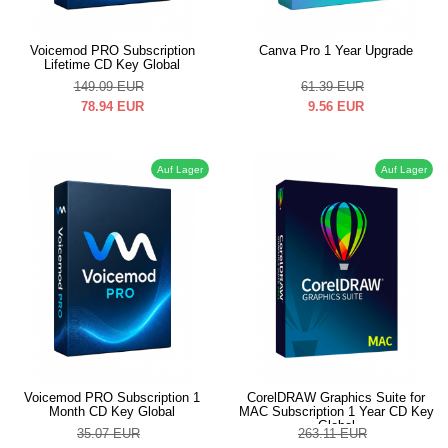
Voicemod PRO Subscription
Canva Pro 1 Year Upgrade
Lifetime CD Key Global
149.09
EUR
61.39
EUR
78.94
EUR
9.56
EUR
Auf Lager
Auf Lager
Voicemod PRO Subscription 1
CorelDRAW Graphics Suite for
Month CD Key Global
MAC Subscription 1 Year CD Key
Global
35.07
EUR
263.11
EUR