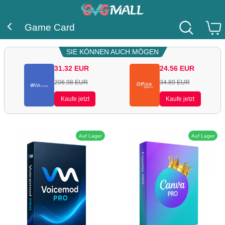
Game Card
SIE KÖNNEN AUCH MÖGEN
31.32
EUR
24.56
EUR
206.98
EUR
34.89
EUR
Kaufe jetzt
Kaufe jetzt
Auf Lager
Auf Lager