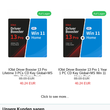
Auf Lager
Auf Lager
IObit Driver Booster 13 Pro
IObit Driver Booster 13 Pro 1 Year
Lifetime 3 PCs CD Key Global+MS
1 PC CD Key Global+MS Win 11
Win 11 Home Pack
Home Pack
88.09
EUR
88.09
EUR
40.24
EUR
40.24
EUR
Click to see more...
Unsere Kunden sagen