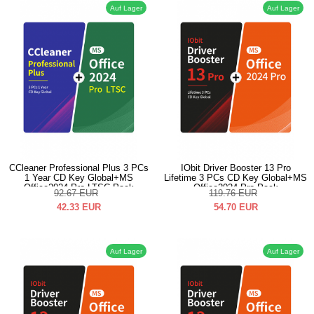
Auf Lager
Auf Lager
CCleaner Professional Plus 3 PCs
IObit Driver Booster 13 Pro
1 Year CD Key Global+MS
Lifetime 3 PCs CD Key Global+MS
Office2024 Pro LTSC Pack
Office2024 Pro Pack
92.67
EUR
119.76
EUR
42.33
EUR
54.70
EUR
Auf Lager
Auf Lager