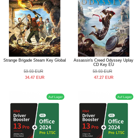
Strange Brigade Steam Key Global
Assassin's Creed Odyssey Uplay
CD Key EU
59.93
EUR
59.93
EUR
34.47
EUR
47.27
EUR
Auf Lager
Auf Lager