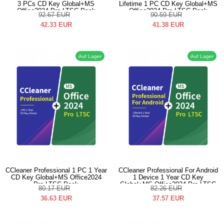
3 PCs CD Key Global+MS
Lifetime 1 PC CD Key Global+MS
Office2024 Pro LTSC Pack
Office2024 Pro LTSC Pack
92.67
EUR
90.59
EUR
42.33
EUR
41.38
EUR
Auf Lager
Auf Lager
CCleaner Professional 1 PC 1 Year
CCleaner Professional For Android
CD Key Global+MS Office2024
1 Device 1 Year CD Key
Pro LTSC Pack
Global+MS Office2024 Pro LTSC
80.17
EUR
82.26
EUR
Pack
36.63
EUR
37.57
EUR