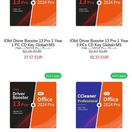
IObit Driver Booster 13 Pro 1 Year
IObit Driver Booster 13 Pro 1 Year
1 PC CD Key Global+MS
3 PCs CD Key Global+MS
Office2024 Pro Pack
Office2024 Pro Pack
82.26
EUR
92.67
EUR
37.57
EUR
42.33
EUR
Auf Lager
Auf Lager