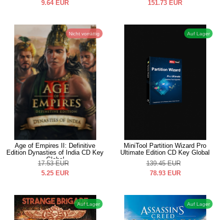
9.64
EUR
151.73
EUR
Nicht vorrättig
Auf Lager
Age of Empires II: Definitive
MiniTool Partition Wizard Pro
Edition Dynasties of India CD Key
Ultimate Edition CD Key Global
Global
17.53
EUR
139.45
EUR
5.25
EUR
78.93
EUR
Auf Lager
Auf Lager