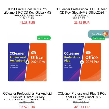
IObit Driver Booster 13 Pro
CCleaner Professional 1 PC 1 Year
Lifetime 1 PC CD Key Global+MS
CD Key Global+MS Office2024
Office2024 Pro Pack
Pro Pack
90.59
EUR
80.17
EUR
41.38
EUR
36.63
EUR
Live Chat
Auf Lager
Auf Lager
CCleaner Professional For Android
CCleaner Professional Plus 3 PCs
1 Device 1 Year CD Key
1 Year CD Key Global+MS
Global+MS Office2024 Pro Pack
Office2024 Pro Pack
82.26
EUR
92.67
EUR
37.57
EUR
42.33
EUR