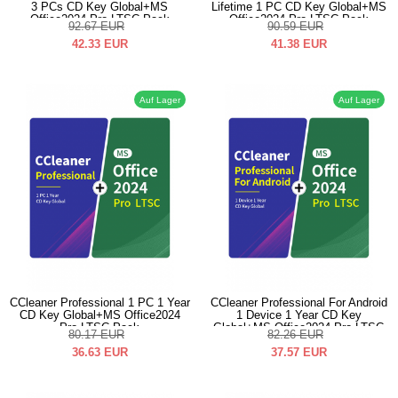
3 PCs CD Key Global+MS
Lifetime 1 PC CD Key Global+MS
Office2024 Pro LTSC Pack
Office2024 Pro LTSC Pack
92.67
EUR
90.59
EUR
42.33
EUR
41.38
EUR
Auf Lager
Auf Lager
CCleaner Professional 1 PC 1 Year
CCleaner Professional For Android
CD Key Global+MS Office2024
1 Device 1 Year CD Key
Pro LTSC Pack
Global+MS Office2024 Pro LTSC
80.17
EUR
82.26
EUR
Pack
36.63
EUR
37.57
EUR