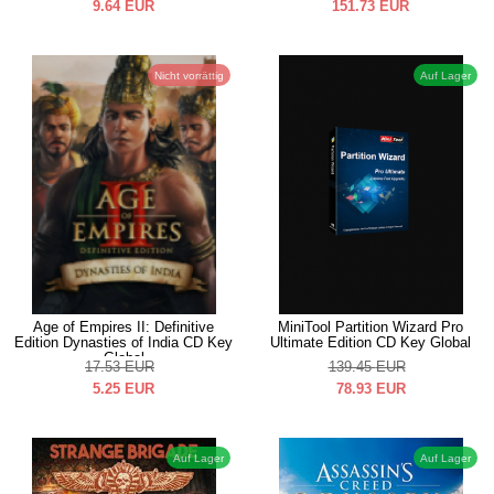
9.64
EUR
151.73
EUR
Nicht vorrättig
Auf Lager
Age of Empires II: Definitive
MiniTool Partition Wizard Pro
Edition Dynasties of India CD Key
Ultimate Edition CD Key Global
Global
17.53
EUR
139.45
EUR
5.25
EUR
78.93
EUR
Auf Lager
Auf Lager