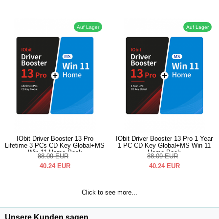
Auf Lager
Auf Lager
IObit Driver Booster 13 Pro
IObit Driver Booster 13 Pro 1 Year
Lifetime 3 PCs CD Key Global+MS
1 PC CD Key Global+MS Win 11
Win 11 Home Pack
Home Pack
88.09
EUR
88.09
EUR
40.24
EUR
40.24
EUR
Click to see more...
Unsere Kunden sagen