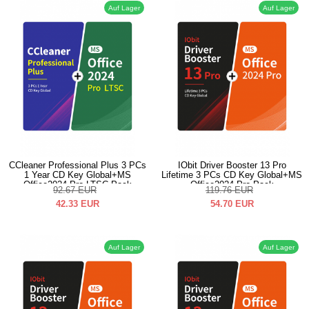
Auf Lager
Auf Lager
CCleaner Professional Plus 3 PCs
IObit Driver Booster 13 Pro
1 Year CD Key Global+MS
Lifetime 3 PCs CD Key Global+MS
Office2024 Pro LTSC Pack
Office2024 Pro Pack
92.67
EUR
119.76
EUR
42.33
EUR
54.70
EUR
Auf Lager
Auf Lager