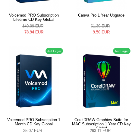
Voicemod PRO Subscription
Canva Pro 1 Year Upgrade
Lifetime CD Key Global
149.09
EUR
61.39
EUR
78.94
EUR
9.56
EUR
Auf Lager
Auf Lager
Voicemod PRO Subscription 1
CorelDRAW Graphics Suite for
Month CD Key Global
MAC Subscription 1 Year CD Key
Global
35.07
EUR
263.11
EUR