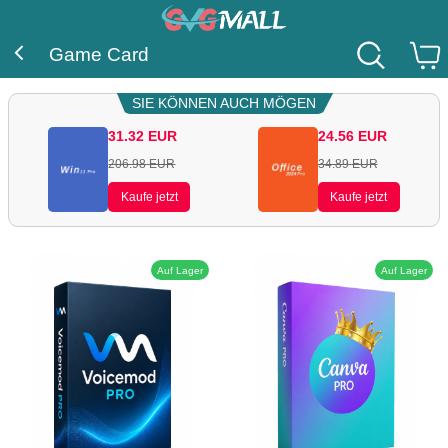
Game Card
SIE KÖNNEN AUCH MÖGEN
31.32
EUR
24.56
EUR
206.98
EUR
34.89
EUR
Kaufe jetzt
Kaufe jetzt
Auf Lager
Auf Lager