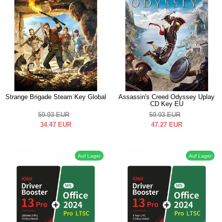
Strange Brigade Steam Key Global
Assassin's Creed Odyssey Uplay
CD Key EU
59.93
EUR
59.93
EUR
34.47
EUR
47.27
EUR
Auf Lager
Auf Lager