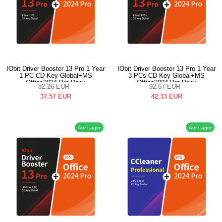
IObit Driver Booster 13 Pro 1 Year
IObit Driver Booster 13 Pro 1 Year
1 PC CD Key Global+MS
3 PCs CD Key Global+MS
Office2024 Pro Pack
Office2024 Pro Pack
82.26
EUR
92.67
EUR
37.57
EUR
42.33
EUR
Auf Lager
Auf Lager