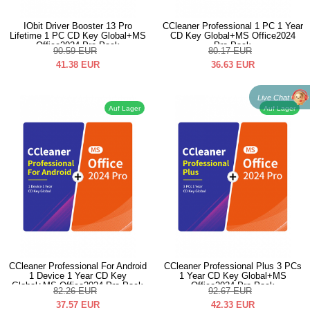
IObit Driver Booster 13 Pro
CCleaner Professional 1 PC 1 Year
Lifetime 1 PC CD Key Global+MS
CD Key Global+MS Office2024
Office2024 Pro Pack
Pro Pack
90.59
EUR
80.17
EUR
41.38
EUR
36.63
EUR
Live Chat
Auf Lager
Auf Lager
CCleaner Professional For Android
CCleaner Professional Plus 3 PCs
1 Device 1 Year CD Key
1 Year CD Key Global+MS
Global+MS Office2024 Pro Pack
Office2024 Pro Pack
82.26
EUR
92.67
EUR
37.57
EUR
42.33
EUR