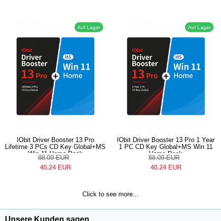
Auf Lager
Auf Lager
IObit Driver Booster 13 Pro
IObit Driver Booster 13 Pro 1 Year
Lifetime 3 PCs CD Key Global+MS
1 PC CD Key Global+MS Win 11
Win 11 Home Pack
Home Pack
88.09
EUR
88.09
EUR
40.24
EUR
40.24
EUR
Click to see more...
Unsere Kunden sagen