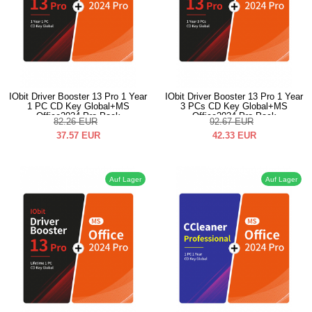
IObit Driver Booster 13 Pro 1 Year
IObit Driver Booster 13 Pro 1 Year
1 PC CD Key Global+MS
3 PCs CD Key Global+MS
Office2024 Pro Pack
Office2024 Pro Pack
82.26
EUR
92.67
EUR
37.57
EUR
42.33
EUR
Auf Lager
Auf Lager