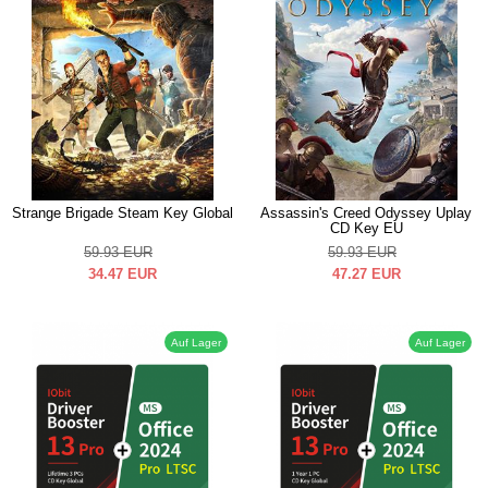
Strange Brigade Steam Key Global
Assassin's Creed Odyssey Uplay
CD Key EU
59.93
EUR
59.93
EUR
34.47
EUR
47.27
EUR
Auf Lager
Auf Lager