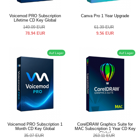
Voicemod PRO Subscription
Canva Pro 1 Year Upgrade
Lifetime CD Key Global
149.09
EUR
61.39
EUR
78.94
EUR
9.56
EUR
Auf Lager
Auf Lager
Voicemod PRO Subscription 1
CorelDRAW Graphics Suite for
Month CD Key Global
MAC Subscription 1 Year CD Key
Global
35.07
EUR
263.11
EUR