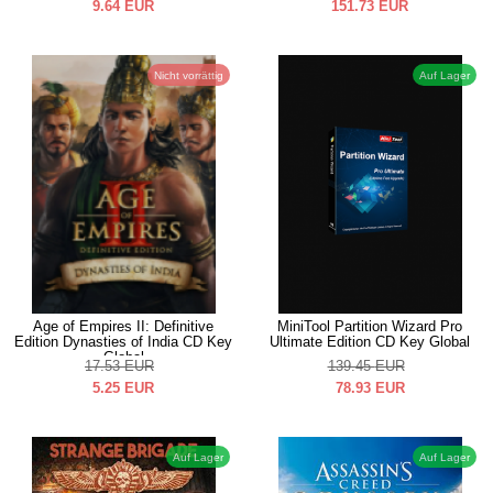
9.64
EUR
151.73
EUR
Nicht vorrättig
Auf Lager
Age of Empires II: Definitive
MiniTool Partition Wizard Pro
Edition Dynasties of India CD Key
Ultimate Edition CD Key Global
Global
17.53
EUR
139.45
EUR
5.25
EUR
78.93
EUR
Auf Lager
Auf Lager