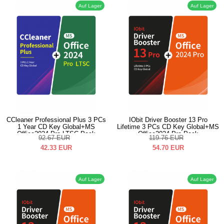
Auf Lager
Auf Lager
CCleaner Professional Plus 3 PCs
IObit Driver Booster 13 Pro
1 Year CD Key Global+MS
Lifetime 3 PCs CD Key Global+MS
Office2024 Pro LTSC Pack
Office2024 Pro Pack
92.67
EUR
119.76
EUR
42.33
EUR
54.70
EUR
Auf Lager
Auf Lager