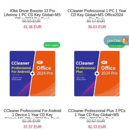
IObit Driver Booster 13 Pro
CCleaner Professional 1 PC 1 Year
Lifetime 1 PC CD Key Global+MS
CD Key Global+MS Office2024
Office2024 Pro Pack
Pro Pack
90.59
EUR
80.17
EUR
41.38
EUR
36.63
EUR
Live Chat
Auf Lager
Auf Lager
CCleaner Professional For Android
CCleaner Professional Plus 3 PCs
1 Device 1 Year CD Key
1 Year CD Key Global+MS
Global+MS Office2024 Pro Pack
Office2024 Pro Pack
82.26
EUR
92.67
EUR
37.57
EUR
42.33
EUR