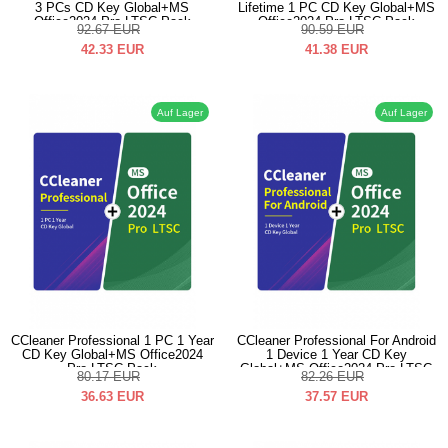
3 PCs CD Key Global+MS
Lifetime 1 PC CD Key Global+MS
Office2024 Pro LTSC Pack
Office2024 Pro LTSC Pack
92.67
EUR
90.59
EUR
42.33
EUR
41.38
EUR
Auf Lager
Auf Lager
CCleaner Professional 1 PC 1 Year
CCleaner Professional For Android
CD Key Global+MS Office2024
1 Device 1 Year CD Key
Pro LTSC Pack
Global+MS Office2024 Pro LTSC
80.17
EUR
82.26
EUR
Pack
36.63
EUR
37.57
EUR