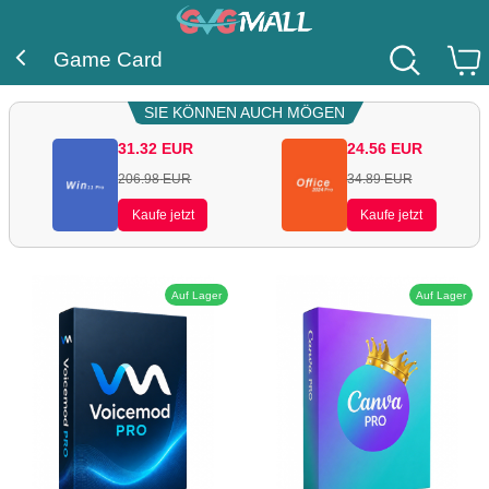
Game Card
SIE KÖNNEN AUCH MÖGEN
31.32
EUR
24.56
EUR
206.98
EUR
34.89
EUR
Kaufe jetzt
Kaufe jetzt
Auf Lager
Auf Lager