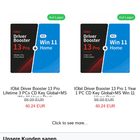
Auf Lager
Auf Lager
IObit Driver Booster 13 Pro
IObit Driver Booster 13 Pro 1 Year
Lifetime 3 PCs CD Key Global+MS
1 PC CD Key Global+MS Win 11
Win 11 Home Pack
Home Pack
88.09
EUR
88.09
EUR
40.24
EUR
40.24
EUR
Click to see more...
Unsere Kunden sagen