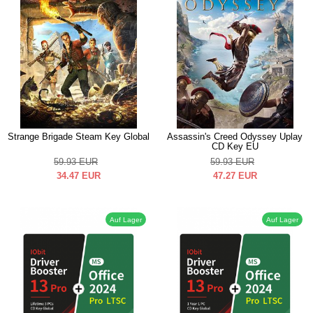
Strange Brigade Steam Key Global
Assassin's Creed Odyssey Uplay
CD Key EU
59.93
EUR
59.93
EUR
34.47
EUR
47.27
EUR
Auf Lager
Auf Lager