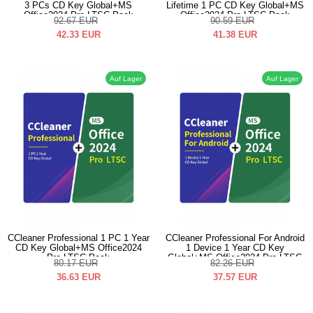
3 PCs CD Key Global+MS
Lifetime 1 PC CD Key Global+MS
Office2024 Pro LTSC Pack
Office2024 Pro LTSC Pack
92.67
EUR
90.59
EUR
42.33
EUR
41.38
EUR
Auf Lager
Auf Lager
CCleaner Professional 1 PC 1 Year
CCleaner Professional For Android
CD Key Global+MS Office2024
1 Device 1 Year CD Key
Pro LTSC Pack
Global+MS Office2024 Pro LTSC
80.17
EUR
82.26
EUR
Pack
36.63
EUR
37.57
EUR