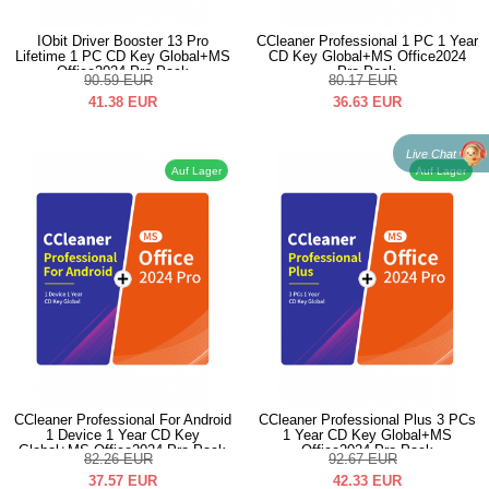
IObit Driver Booster 13 Pro
CCleaner Professional 1 PC 1 Year
Lifetime 1 PC CD Key Global+MS
CD Key Global+MS Office2024
Office2024 Pro Pack
Pro Pack
90.59
EUR
80.17
EUR
41.38
EUR
36.63
EUR
Live Chat
Auf Lager
Auf Lager
CCleaner Professional For Android
CCleaner Professional Plus 3 PCs
1 Device 1 Year CD Key
1 Year CD Key Global+MS
Global+MS Office2024 Pro Pack
Office2024 Pro Pack
82.26
EUR
92.67
EUR
37.57
EUR
42.33
EUR