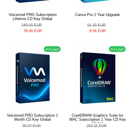
Voicemod PRO Subscription
Canva Pro 1 Year Upgrade
Lifetime CD Key Global
149.09
EUR
61.39
EUR
78.94
EUR
9.56
EUR
Auf Lager
Auf Lager
Voicemod PRO Subscription 1
CorelDRAW Graphics Suite for
Month CD Key Global
MAC Subscription 1 Year CD Key
Global
35.07
EUR
263.11
EUR