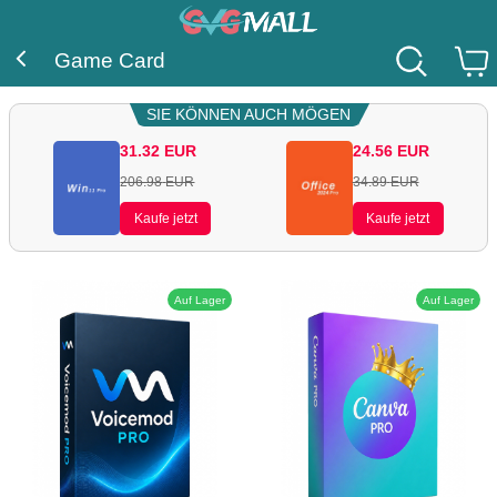
Game Card
SIE KÖNNEN AUCH MÖGEN
31.32
EUR
24.56
EUR
206.98
EUR
34.89
EUR
Kaufe jetzt
Kaufe jetzt
Auf Lager
Auf Lager