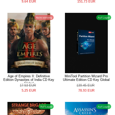
9.64
EUR
151.73
EUR
Nicht vorrättig
Auf Lager
Age of Empires II: Definitive
MiniTool Partition Wizard Pro
Edition Dynasties of India CD Key
Ultimate Edition CD Key Global
Global
17.53
EUR
139.45
EUR
5.25
EUR
78.93
EUR
Auf Lager
Auf Lager