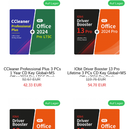
Auf Lager
Auf Lager
CCleaner Professional Plus 3 PCs
IObit Driver Booster 13 Pro
1 Year CD Key Global+MS
Lifetime 3 PCs CD Key Global+MS
Office2024 Pro LTSC Pack
Office2024 Pro Pack
92.67
EUR
119.76
EUR
42.33
EUR
54.70
EUR
Auf Lager
Auf Lager