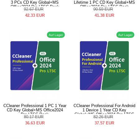
3 PCs CD Key Global+MS
Lifetime 1 PC CD Key Global+MS
Office2024 Pro LTSC Pack
Office2024 Pro LTSC Pack
92.67
EUR
90.59
EUR
42.33
EUR
41.38
EUR
Auf Lager
Auf Lager
CCleaner Professional 1 PC 1 Year
CCleaner Professional For Android
CD Key Global+MS Office2024
1 Device 1 Year CD Key
Pro LTSC Pack
Global+MS Office2024 Pro LTSC
80.17
EUR
82.26
EUR
Pack
36.63
EUR
37.57
EUR