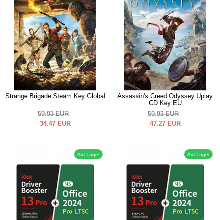
Strange Brigade Steam Key Global
Assassin's Creed Odyssey Uplay
CD Key EU
59.93
EUR
59.93
EUR
34.47
EUR
47.27
EUR
Auf Lager
Auf Lager