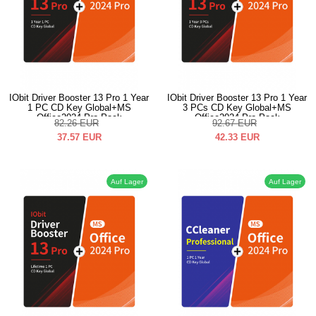
IObit Driver Booster 13 Pro 1 Year
IObit Driver Booster 13 Pro 1 Year
1 PC CD Key Global+MS
3 PCs CD Key Global+MS
Office2024 Pro Pack
Office2024 Pro Pack
82.26
EUR
92.67
EUR
37.57
EUR
42.33
EUR
Auf Lager
Auf Lager