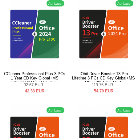
Auf Lager
Auf Lager
CCleaner Professional Plus 3 PCs
IObit Driver Booster 13 Pro
1 Year CD Key Global+MS
Lifetime 3 PCs CD Key Global+MS
Office2024 Pro LTSC Pack
Office2024 Pro Pack
92.67
EUR
119.76
EUR
42.33
EUR
54.70
EUR
Auf Lager
Auf Lager