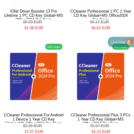
IObit Driver Booster 13 Pro
CCleaner Professional 1 PC 1 Year
Lifetime 1 PC CD Key Global+MS
CD Key Global+MS Office2024
Office2024 Pro Pack
Pro Pack
90.59
EUR
80.17
EUR
41.38
EUR
36.63
EUR
Live Chat
Auf Lager
Auf Lager
CCleaner Professional For Android
CCleaner Professional Plus 3 PCs
1 Device 1 Year CD Key
1 Year CD Key Global+MS
Global+MS Office2024 Pro Pack
Office2024 Pro Pack
82.26
EUR
92.67
EUR
37.57
EUR
42.33
EUR