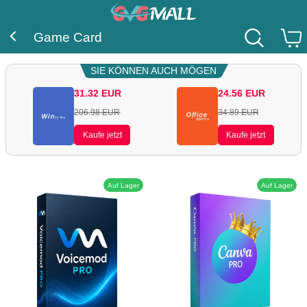
Game Card
SIE KÖNNEN AUCH MÖGEN
31.32
EUR
24.56
EUR
206.98
EUR
34.89
EUR
Kaufe jetzt
Kaufe jetzt
Auf Lager
Auf Lager