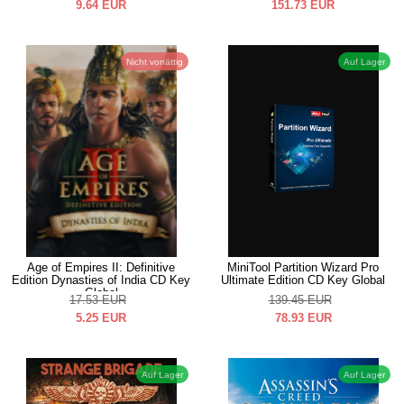
9.64
EUR
151.73
EUR
Nicht vorrättig
Auf Lager
Age of Empires II: Definitive
MiniTool Partition Wizard Pro
Edition Dynasties of India CD Key
Ultimate Edition CD Key Global
Global
17.53
EUR
139.45
EUR
5.25
EUR
78.93
EUR
Auf Lager
Auf Lager