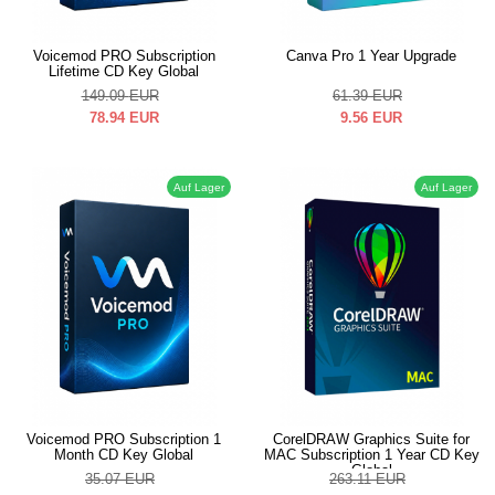
Voicemod PRO Subscription
Canva Pro 1 Year Upgrade
Lifetime CD Key Global
149.09
EUR
61.39
EUR
78.94
EUR
9.56
EUR
Auf Lager
Auf Lager
Voicemod PRO Subscription 1
CorelDRAW Graphics Suite for
Month CD Key Global
MAC Subscription 1 Year CD Key
Global
35.07
EUR
263.11
EUR