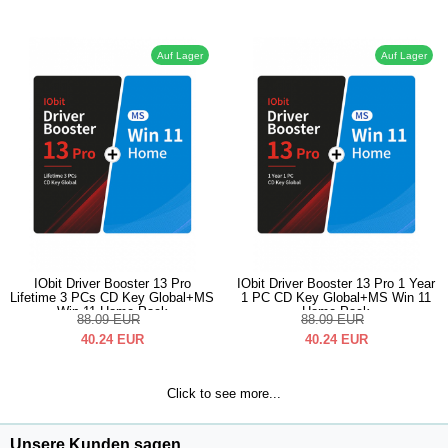
Auf Lager
Auf Lager
IObit Driver Booster 13 Pro
IObit Driver Booster 13 Pro 1 Year
Lifetime 3 PCs CD Key Global+MS
1 PC CD Key Global+MS Win 11
Win 11 Home Pack
Home Pack
88.09
EUR
88.09
EUR
40.24
EUR
40.24
EUR
Click to see more...
Unsere Kunden sagen