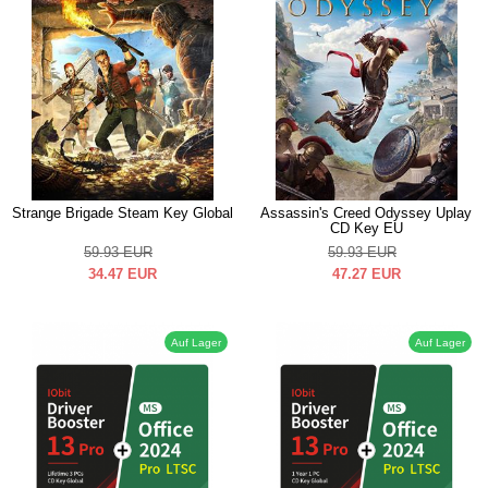
Strange Brigade Steam Key Global
Assassin's Creed Odyssey Uplay
CD Key EU
59.93
EUR
59.93
EUR
34.47
EUR
47.27
EUR
Auf Lager
Auf Lager