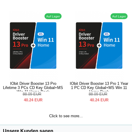
Auf Lager
Auf Lager
IObit Driver Booster 13 Pro
IObit Driver Booster 13 Pro 1 Year
Lifetime 3 PCs CD Key Global+MS
1 PC CD Key Global+MS Win 11
Win 11 Home Pack
Home Pack
88.09
EUR
88.09
EUR
40.24
EUR
40.24
EUR
Click to see more...
Unsere Kunden sagen