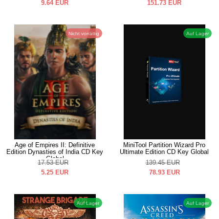
9.64
EUR
151.73
EUR
Nicht vorrättig
Auf Lager
Age of Empires II: Definitive
MiniTool Partition Wizard Pro
Edition Dynasties of India CD Key
Ultimate Edition CD Key Global
Global
17.53
EUR
139.45
EUR
5.25
EUR
78.93
EUR
Auf Lager
Auf Lager