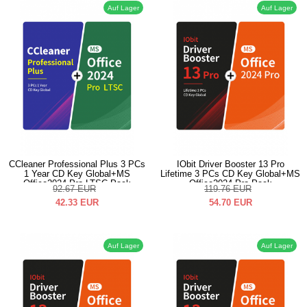
Auf Lager
Auf Lager
CCleaner Professional Plus 3 PCs
IObit Driver Booster 13 Pro
1 Year CD Key Global+MS
Lifetime 3 PCs CD Key Global+MS
Office2024 Pro LTSC Pack
Office2024 Pro Pack
92.67
EUR
119.76
EUR
42.33
EUR
54.70
EUR
Auf Lager
Auf Lager