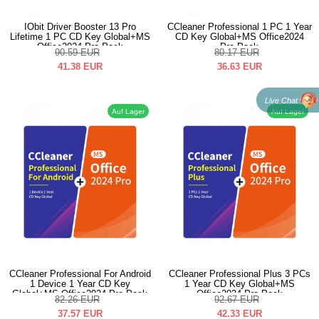
IObit Driver Booster 13 Pro
CCleaner Professional 1 PC 1 Year
Lifetime 1 PC CD Key Global+MS
CD Key Global+MS Office2024
Office2024 Pro Pack
Pro Pack
90.59
EUR
80.17
EUR
41.38
EUR
36.63
EUR
Live Chat
Auf Lager
Auf Lager
CCleaner Professional For Android
CCleaner Professional Plus 3 PCs
1 Device 1 Year CD Key
1 Year CD Key Global+MS
Global+MS Office2024 Pro Pack
Office2024 Pro Pack
82.26
EUR
92.67
EUR
37.57
EUR
42.33
EUR