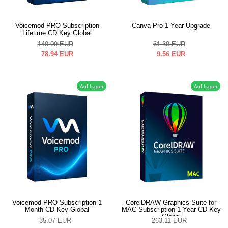
Voicemod PRO Subscription
Canva Pro 1 Year Upgrade
Lifetime CD Key Global
149.09
EUR
61.39
EUR
78.94
EUR
9.56
EUR
Auf Lager
Auf Lager
Voicemod PRO Subscription 1
CorelDRAW Graphics Suite for
Month CD Key Global
MAC Subscription 1 Year CD Key
Global
35.07
EUR
263.11
EUR