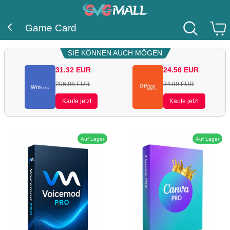
Game Card
SIE KÖNNEN AUCH MÖGEN
31.32
EUR
24.56
EUR
206.98
EUR
34.89
EUR
Kaufe jetzt
Kaufe jetzt
Auf Lager
Auf Lager