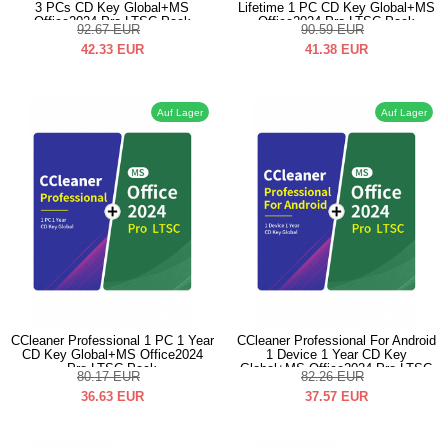
3 PCs CD Key Global+MS
Lifetime 1 PC CD Key Global+MS
Office2024 Pro LTSC Pack
Office2024 Pro LTSC Pack
92.67
EUR
90.59
EUR
42.33
EUR
41.38
EUR
Auf Lager
Auf Lager
CCleaner Professional 1 PC 1 Year
CCleaner Professional For Android
CD Key Global+MS Office2024
1 Device 1 Year CD Key
Pro LTSC Pack
Global+MS Office2024 Pro LTSC
80.17
EUR
82.26
EUR
Pack
36.63
EUR
37.57
EUR