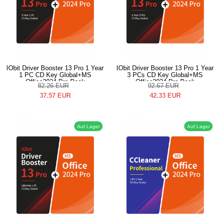
IObit Driver Booster 13 Pro 1 Year
IObit Driver Booster 13 Pro 1 Year
1 PC CD Key Global+MS
3 PCs CD Key Global+MS
Office2024 Pro Pack
Office2024 Pro Pack
82.26
EUR
92.67
EUR
37.57
EUR
42.33
EUR
Auf Lager
Auf Lager