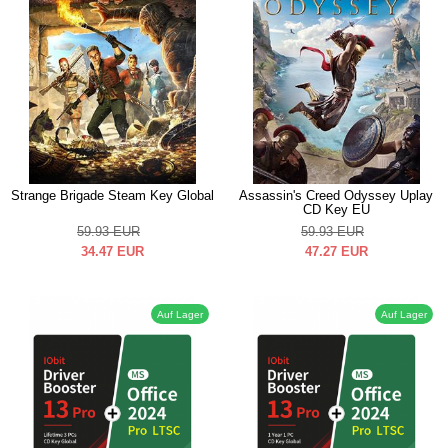
Strange Brigade Steam Key Global
Assassin's Creed Odyssey Uplay
CD Key EU
59.93
EUR
59.93
EUR
34.47
EUR
47.27
EUR
Auf Lager
Auf Lager