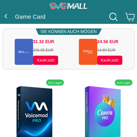
Game Card
SIE KÖNNEN AUCH MÖGEN
31.32
EUR
24.56
EUR
206.98
EUR
34.89
EUR
Kaufe jetzt
Kaufe jetzt
Auf Lager
Auf Lager