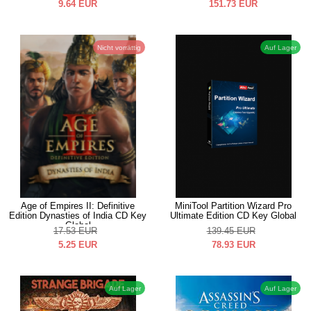
9.64
EUR
151.73
EUR
Nicht vorrättig
Auf Lager
Age of Empires II: Definitive
MiniTool Partition Wizard Pro
Edition Dynasties of India CD Key
Ultimate Edition CD Key Global
Global
17.53
EUR
139.45
EUR
5.25
EUR
78.93
EUR
Auf Lager
Auf Lager