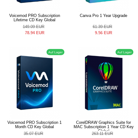
Voicemod PRO Subscription
Canva Pro 1 Year Upgrade
Lifetime CD Key Global
149.09
EUR
61.39
EUR
78.94
EUR
9.56
EUR
Auf Lager
Auf Lager
Voicemod PRO Subscription 1
CorelDRAW Graphics Suite for
Month CD Key Global
MAC Subscription 1 Year CD Key
Global
35.07
EUR
263.11
EUR