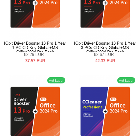
IObit Driver Booster 13 Pro 1 Year
IObit Driver Booster 13 Pro 1 Year
1 PC CD Key Global+MS
3 PCs CD Key Global+MS
Office2024 Pro Pack
Office2024 Pro Pack
82.26
EUR
92.67
EUR
37.57
EUR
42.33
EUR
Auf Lager
Auf Lager