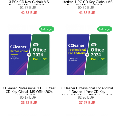
3 PCs CD Key Global+MS
Lifetime 1 PC CD Key Global+MS
Office2024 Pro LTSC Pack
Office2024 Pro LTSC Pack
92.67
EUR
90.59
EUR
42.33
EUR
41.38
EUR
Auf Lager
Auf Lager
CCleaner Professional 1 PC 1 Year
CCleaner Professional For Android
CD Key Global+MS Office2024
1 Device 1 Year CD Key
Pro LTSC Pack
Global+MS Office2024 Pro LTSC
80.17
EUR
82.26
EUR
Pack
36.63
EUR
37.57
EUR