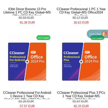
IObit Driver Booster 13 Pro
CCleaner Professional 1 PC 1 Year
Lifetime 1 PC CD Key Global+MS
CD Key Global+MS Office2024
Office2024 Pro Pack
Pro Pack
90.59
EUR
80.17
EUR
41.38
EUR
36.63
EUR
Live Chat
Auf Lager
Auf Lager
CCleaner Professional For Android
CCleaner Professional Plus 3 PCs
1 Device 1 Year CD Key
1 Year CD Key Global+MS
Global+MS Office2024 Pro Pack
Office2024 Pro Pack
82.26
EUR
92.67
EUR
37.57
EUR
42.33
EUR