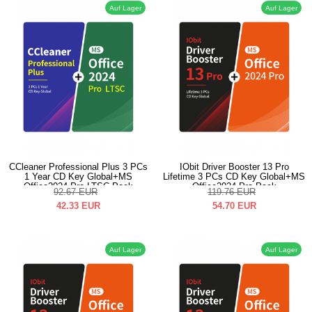
Auf Lager
Auf Lager
CCleaner Professional Plus 3 PCs
IObit Driver Booster 13 Pro
1 Year CD Key Global+MS
Lifetime 3 PCs CD Key Global+MS
Office2024 Pro LTSC Pack
Office2024 Pro Pack
92.67
EUR
119.76
EUR
42.33
EUR
54.70
EUR
Auf Lager
Auf Lager