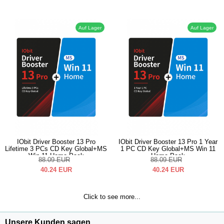
Auf Lager
Auf Lager
IObit Driver Booster 13 Pro
IObit Driver Booster 13 Pro 1 Year
Lifetime 3 PCs CD Key Global+MS
1 PC CD Key Global+MS Win 11
Win 11 Home Pack
Home Pack
88.09
EUR
88.09
EUR
40.24
EUR
40.24
EUR
Click to see more...
Unsere Kunden sagen