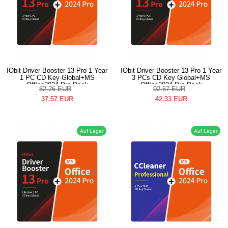
IObit Driver Booster 13 Pro 1 Year
IObit Driver Booster 13 Pro 1 Year
1 PC CD Key Global+MS
3 PCs CD Key Global+MS
Office2024 Pro Pack
Office2024 Pro Pack
82.26
EUR
92.67
EUR
37.57
EUR
42.33
EUR
Auf Lager
Auf Lager