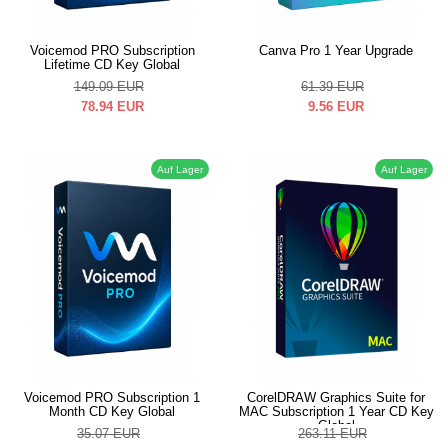
Voicemod PRO Subscription
Canva Pro 1 Year Upgrade
Lifetime CD Key Global
149.09
EUR
61.39
EUR
78.94
EUR
9.56
EUR
Auf Lager
Auf Lager
Voicemod PRO Subscription 1
CorelDRAW Graphics Suite for
Month CD Key Global
MAC Subscription 1 Year CD Key
Global
35.07
EUR
263.11
EUR