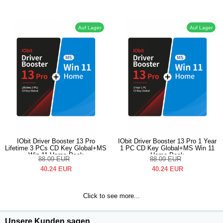
Auf Lager
Auf Lager
IObit Driver Booster 13 Pro
IObit Driver Booster 13 Pro 1 Year
Lifetime 3 PCs CD Key Global+MS
1 PC CD Key Global+MS Win 11
Win 11 Home Pack
Home Pack
88.09
EUR
88.09
EUR
40.24
EUR
40.24
EUR
Click to see more...
Unsere Kunden sagen