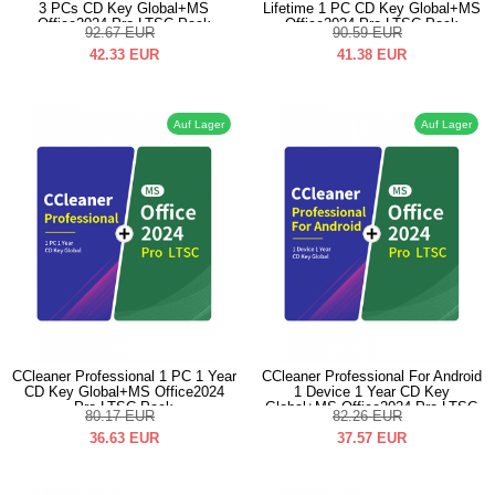
3 PCs CD Key Global+MS
Lifetime 1 PC CD Key Global+MS
Office2024 Pro LTSC Pack
Office2024 Pro LTSC Pack
92.67
EUR
90.59
EUR
42.33
EUR
41.38
EUR
Auf Lager
Auf Lager
CCleaner Professional 1 PC 1 Year
CCleaner Professional For Android
CD Key Global+MS Office2024
1 Device 1 Year CD Key
Pro LTSC Pack
Global+MS Office2024 Pro LTSC
80.17
EUR
82.26
EUR
Pack
36.63
EUR
37.57
EUR