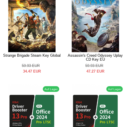
Strange Brigade Steam Key Global
Assassin's Creed Odyssey Uplay
CD Key EU
59.93
EUR
59.93
EUR
34.47
EUR
47.27
EUR
Auf Lager
Auf Lager