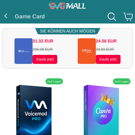
Game Card
SIE KÖNNEN AUCH MÖGEN
31.32
EUR
24.56
EUR
206.98
EUR
34.89
EUR
Kaufe jetzt
Kaufe jetzt
Auf Lager
Auf Lager