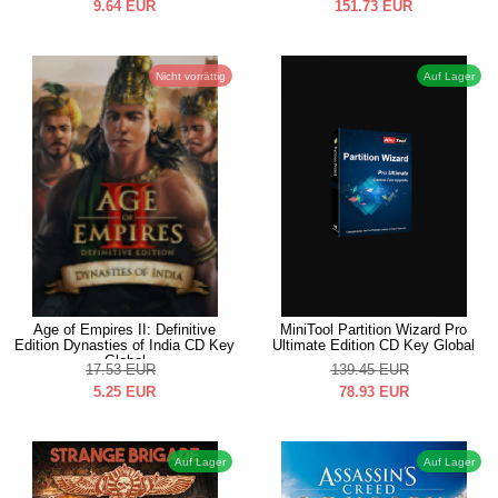
9.64
EUR
151.73
EUR
Nicht vorrättig
Auf Lager
Age of Empires II: Definitive
MiniTool Partition Wizard Pro
Edition Dynasties of India CD Key
Ultimate Edition CD Key Global
Global
17.53
EUR
139.45
EUR
5.25
EUR
78.93
EUR
Auf Lager
Auf Lager