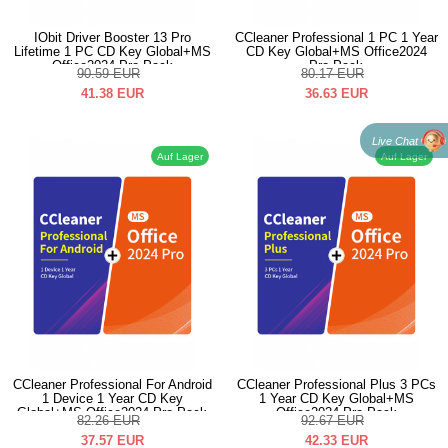
IObit Driver Booster 13 Pro
CCleaner Professional 1 PC 1 Year
Lifetime 1 PC CD Key Global+MS
CD Key Global+MS Office2024
Office2024 Pro Pack
Pro Pack
90.59
EUR
80.17
EUR
41.38
EUR
36.63
EUR
Live Chat
Auf Lager
Auf Lager
CCleaner Professional For Android
CCleaner Professional Plus 3 PCs
1 Device 1 Year CD Key
1 Year CD Key Global+MS
Global+MS Office2024 Pro Pack
Office2024 Pro Pack
82.26
EUR
92.67
EUR
37.57
EUR
42.33
EUR