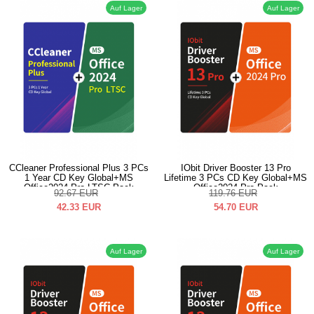
Auf Lager
Auf Lager
CCleaner Professional Plus 3 PCs
IObit Driver Booster 13 Pro
1 Year CD Key Global+MS
Lifetime 3 PCs CD Key Global+MS
Office2024 Pro LTSC Pack
Office2024 Pro Pack
92.67
EUR
119.76
EUR
42.33
EUR
54.70
EUR
Auf Lager
Auf Lager