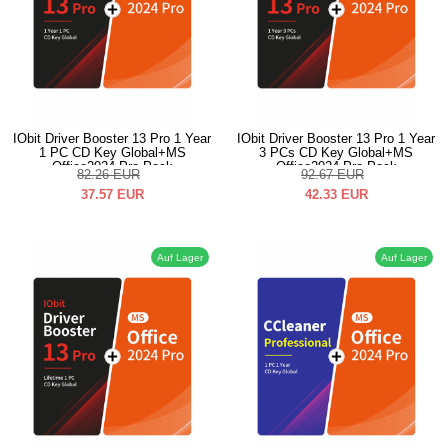
IObit Driver Booster 13 Pro 1 Year
IObit Driver Booster 13 Pro 1 Year
1 PC CD Key Global+MS
3 PCs CD Key Global+MS
Office2024 Pro Pack
Office2024 Pro Pack
82.26
EUR
92.67
EUR
37.57
EUR
42.33
EUR
Auf Lager
Auf Lager