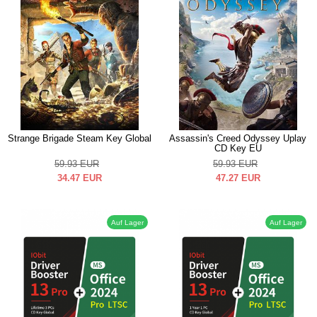
Strange Brigade Steam Key Global
Assassin's Creed Odyssey Uplay
CD Key EU
59.93
EUR
59.93
EUR
34.47
EUR
47.27
EUR
Auf Lager
Auf Lager