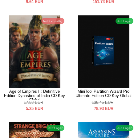
9.64
EUR
151.73
EUR
Nicht vorrättig
Auf Lager
Age of Empires II: Definitive
MiniTool Partition Wizard Pro
Edition Dynasties of India CD Key
Ultimate Edition CD Key Global
Global
17.53
EUR
139.45
EUR
5.25
EUR
78.93
EUR
Auf Lager
Auf Lager