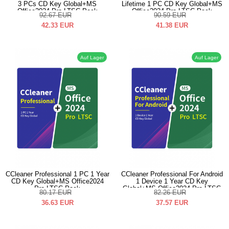
3 PCs CD Key Global+MS
Lifetime 1 PC CD Key Global+MS
Office2024 Pro LTSC Pack
Office2024 Pro LTSC Pack
92.67
EUR
90.59
EUR
42.33
EUR
41.38
EUR
Auf Lager
Auf Lager
CCleaner Professional 1 PC 1 Year
CCleaner Professional For Android
CD Key Global+MS Office2024
1 Device 1 Year CD Key
Pro LTSC Pack
Global+MS Office2024 Pro LTSC
80.17
EUR
82.26
EUR
Pack
36.63
EUR
37.57
EUR