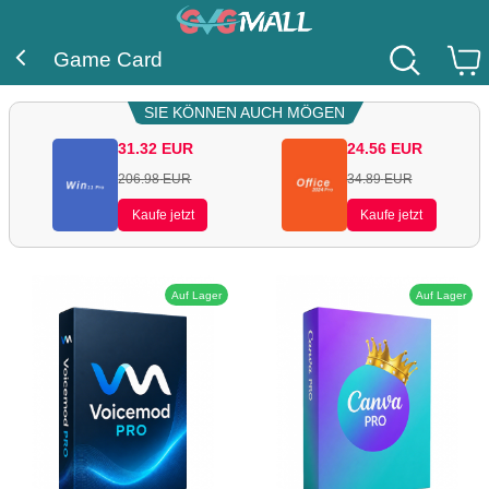
Game Card
SIE KÖNNEN AUCH MÖGEN
31.32
EUR
24.56
EUR
206.98
EUR
34.89
EUR
Kaufe jetzt
Kaufe jetzt
Auf Lager
Auf Lager