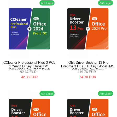
Auf Lager
Auf Lager
CCleaner Professional Plus 3 PCs
IObit Driver Booster 13 Pro
1 Year CD Key Global+MS
Lifetime 3 PCs CD Key Global+MS
Office2024 Pro LTSC Pack
Office2024 Pro Pack
92.67
EUR
119.76
EUR
42.33
EUR
54.70
EUR
Auf Lager
Auf Lager