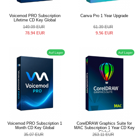
Voicemod PRO Subscription
Canva Pro 1 Year Upgrade
Lifetime CD Key Global
149.09
EUR
61.39
EUR
78.94
EUR
9.56
EUR
Auf Lager
Auf Lager
Voicemod PRO Subscription 1
CorelDRAW Graphics Suite for
Month CD Key Global
MAC Subscription 1 Year CD Key
Global
35.07
EUR
263.11
EUR