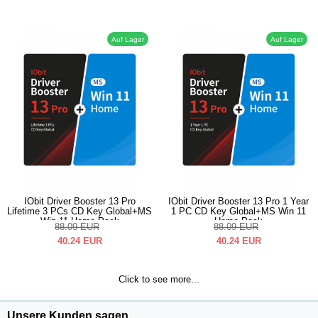
Auf Lager
Auf Lager
IObit Driver Booster 13 Pro
IObit Driver Booster 13 Pro 1 Year
Lifetime 3 PCs CD Key Global+MS
1 PC CD Key Global+MS Win 11
Win 11 Home Pack
Home Pack
88.09
EUR
88.09
EUR
40.24
EUR
40.24
EUR
Click to see more...
Unsere Kunden sagen