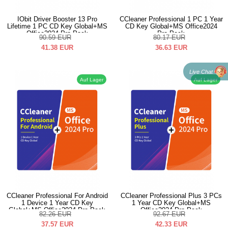
IObit Driver Booster 13 Pro
CCleaner Professional 1 PC 1 Year
Lifetime 1 PC CD Key Global+MS
CD Key Global+MS Office2024
Office2024 Pro Pack
Pro Pack
90.59
EUR
80.17
EUR
41.38
EUR
36.63
EUR
Live Chat
Auf Lager
Auf Lager
CCleaner Professional For Android
CCleaner Professional Plus 3 PCs
1 Device 1 Year CD Key
1 Year CD Key Global+MS
Global+MS Office2024 Pro Pack
Office2024 Pro Pack
82.26
EUR
92.67
EUR
37.57
EUR
42.33
EUR