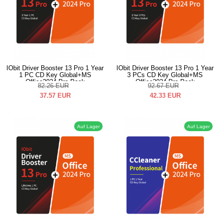
IObit Driver Booster 13 Pro 1 Year
IObit Driver Booster 13 Pro 1 Year
1 PC CD Key Global+MS
3 PCs CD Key Global+MS
Office2024 Pro Pack
Office2024 Pro Pack
82.26
EUR
92.67
EUR
37.57
EUR
42.33
EUR
Auf Lager
Auf Lager