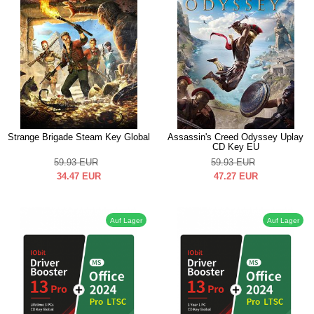
Strange Brigade Steam Key Global
Assassin's Creed Odyssey Uplay
CD Key EU
59.93
EUR
59.93
EUR
34.47
EUR
47.27
EUR
Auf Lager
Auf Lager