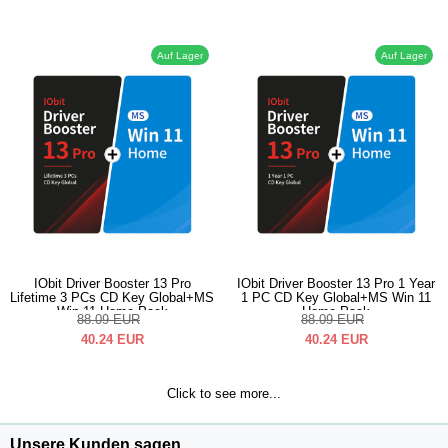
Auf Lager
Auf Lager
IObit Driver Booster 13 Pro
IObit Driver Booster 13 Pro 1 Year
Lifetime 3 PCs CD Key Global+MS
1 PC CD Key Global+MS Win 11
Win 11 Home Pack
Home Pack
88.09
EUR
88.09
EUR
40.24
EUR
40.24
EUR
Click to see more...
Unsere Kunden sagen