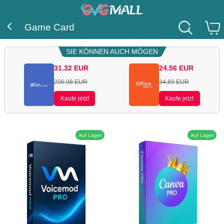
Game Card
SIE KÖNNEN AUCH MÖGEN
31.32
EUR
24.56
EUR
206.98
EUR
34.89
EUR
Kaufe jetzt
Kaufe jetzt
Auf Lager
Auf Lager