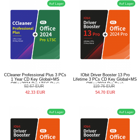
Auf Lager
Auf Lager
CCleaner Professional Plus 3 PCs
IObit Driver Booster 13 Pro
1 Year CD Key Global+MS
Lifetime 3 PCs CD Key Global+MS
Office2024 Pro LTSC Pack
Office2024 Pro Pack
92.67
EUR
119.76
EUR
42.33
EUR
54.70
EUR
Auf Lager
Auf Lager