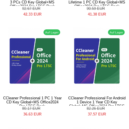
3 PCs CD Key Global+MS
Lifetime 1 PC CD Key Global+MS
Office2024 Pro LTSC Pack
Office2024 Pro LTSC Pack
92.67
EUR
90.59
EUR
42.33
EUR
41.38
EUR
Auf Lager
Auf Lager
CCleaner Professional 1 PC 1 Year
CCleaner Professional For Android
CD Key Global+MS Office2024
1 Device 1 Year CD Key
Pro LTSC Pack
Global+MS Office2024 Pro LTSC
80.17
EUR
82.26
EUR
Pack
36.63
EUR
37.57
EUR