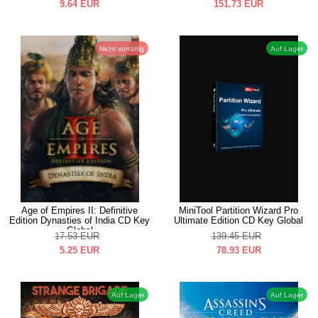
9.64
EUR
151.73
EUR
Nicht vorrättig
Auf Lager
Age of Empires II: Definitive
MiniTool Partition Wizard Pro
Edition Dynasties of India CD Key
Ultimate Edition CD Key Global
Global
17.53
EUR
139.45
EUR
5.25
EUR
78.93
EUR
Auf Lager
Auf Lager