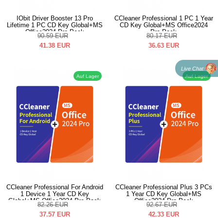
IObit Driver Booster 13 Pro
CCleaner Professional 1 PC 1 Year
Lifetime 1 PC CD Key Global+MS
CD Key Global+MS Office2024
Office2024 Pro Pack
Pro Pack
90.59
EUR
80.17
EUR
41.38
EUR
36.63
EUR
Live Chat
Auf Lager
Auf Lager
CCleaner Professional For Android
CCleaner Professional Plus 3 PCs
1 Device 1 Year CD Key
1 Year CD Key Global+MS
Global+MS Office2024 Pro Pack
Office2024 Pro Pack
82.26
EUR
92.67
EUR
37.57
EUR
42.33
EUR