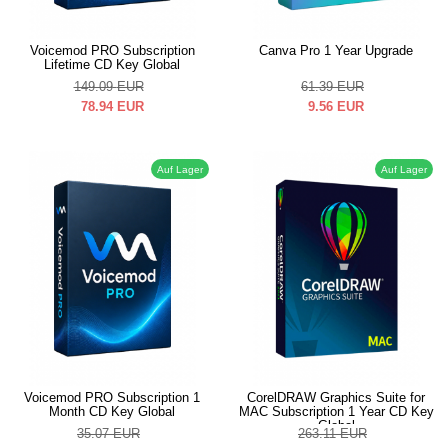
Voicemod PRO Subscription
Canva Pro 1 Year Upgrade
Lifetime CD Key Global
149.09
EUR
61.39
EUR
78.94
EUR
9.56
EUR
Auf Lager
Auf Lager
Voicemod PRO Subscription 1
CorelDRAW Graphics Suite for
Month CD Key Global
MAC Subscription 1 Year CD Key
Global
35.07
EUR
263.11
EUR