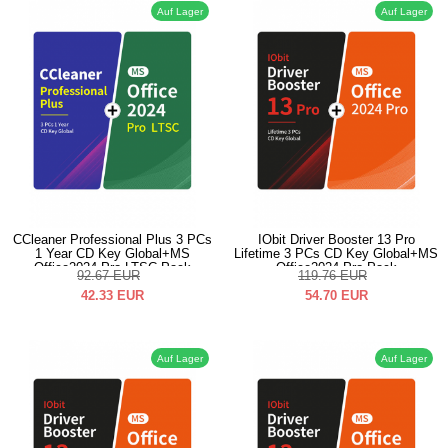
Auf Lager
Auf Lager
CCleaner Professional Plus 3 PCs
IObit Driver Booster 13 Pro
1 Year CD Key Global+MS
Lifetime 3 PCs CD Key Global+MS
Office2024 Pro LTSC Pack
Office2024 Pro Pack
92.67
EUR
119.76
EUR
42.33
EUR
54.70
EUR
Auf Lager
Auf Lager