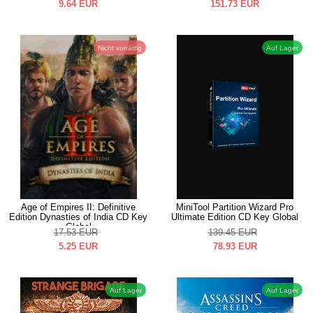
9.64
EUR
151.73
EUR
Nicht vorrättig
Auf Lager
Age of Empires II: Definitive
MiniTool Partition Wizard Pro
Edition Dynasties of India CD Key
Ultimate Edition CD Key Global
Global
17.53
EUR
139.45
EUR
5.25
EUR
78.93
EUR
Auf Lager
Auf Lager