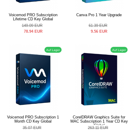
Voicemod PRO Subscription
Canva Pro 1 Year Upgrade
Lifetime CD Key Global
149.09
EUR
61.39
EUR
78.94
EUR
9.56
EUR
Auf Lager
Auf Lager
Voicemod PRO Subscription 1
CorelDRAW Graphics Suite for
Month CD Key Global
MAC Subscription 1 Year CD Key
Global
35.07
EUR
263.11
EUR