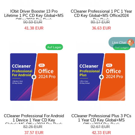
IObit Driver Booster 13 Pro
CCleaner Professional 1 PC 1 Year
Lifetime 1 PC CD Key Global+MS
CD Key Global+MS Office2024
Office2024 Pro Pack
Pro Pack
90.59
EUR
80.17
EUR
41.38
EUR
36.63
EUR
Live Chat
Auf Lager
Auf Lager
CCleaner Professional For Android
CCleaner Professional Plus 3 PCs
1 Device 1 Year CD Key
1 Year CD Key Global+MS
Global+MS Office2024 Pro Pack
Office2024 Pro Pack
82.26
EUR
92.67
EUR
37.57
EUR
42.33
EUR