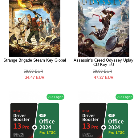
Strange Brigade Steam Key Global
Assassin's Creed Odyssey Uplay
CD Key EU
59.93
EUR
59.93
EUR
34.47
EUR
47.27
EUR
Auf Lager
Auf Lager