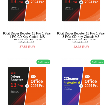
IObit Driver Booster 13 Pro 1 Year
IObit Driver Booster 13 Pro 1 Year
1 PC CD Key Global+MS
3 PCs CD Key Global+MS
Office2024 Pro Pack
Office2024 Pro Pack
82.26
EUR
92.67
EUR
37.57
EUR
42.33
EUR
Auf Lager
Auf Lager