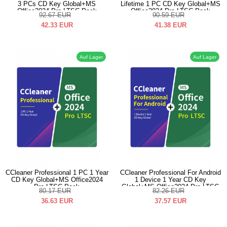
3 PCs CD Key Global+MS
Lifetime 1 PC CD Key Global+MS
Office2024 Pro LTSC Pack
Office2024 Pro LTSC Pack
92.67
EUR
90.59
EUR
42.33
EUR
41.38
EUR
Auf Lager
Auf Lager
CCleaner Professional 1 PC 1 Year
CCleaner Professional For Android
CD Key Global+MS Office2024
1 Device 1 Year CD Key
Pro LTSC Pack
Global+MS Office2024 Pro LTSC
80.17
EUR
82.26
EUR
Pack
36.63
EUR
37.57
EUR