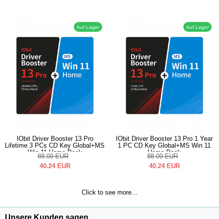
Auf Lager
Auf Lager
IObit Driver Booster 13 Pro
IObit Driver Booster 13 Pro 1 Year
Lifetime 3 PCs CD Key Global+MS
1 PC CD Key Global+MS Win 11
Win 11 Home Pack
Home Pack
88.09
EUR
88.09
EUR
40.24
EUR
40.24
EUR
Click to see more...
Unsere Kunden sagen