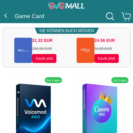
Game Card
SIE KÖNNEN AUCH MÖGEN
31.32
EUR
24.56
EUR
206.98
EUR
34.89
EUR
Kaufe jetzt
Kaufe jetzt
Auf Lager
Auf Lager