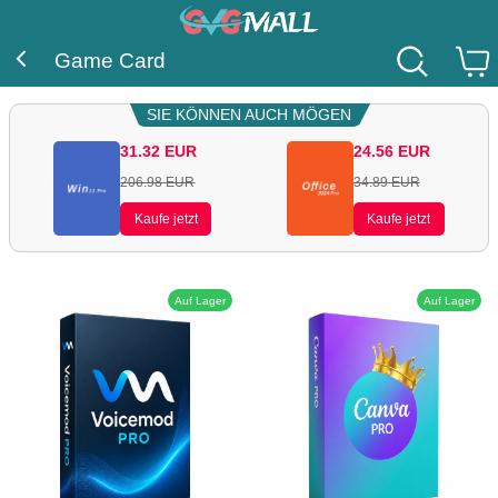
Game Card
SIE KÖNNEN AUCH MÖGEN
31.32
EUR
24.56
EUR
206.98
EUR
34.89
EUR
Kaufe jetzt
Kaufe jetzt
Auf Lager
Auf Lager