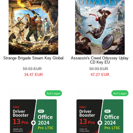
Strange Brigade Steam Key Global
Assassin's Creed Odyssey Uplay
CD Key EU
59.93
EUR
59.93
EUR
34.47
EUR
47.27
EUR
Auf Lager
Auf Lager