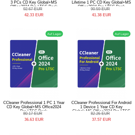
3 PCs CD Key Global+MS
Lifetime 1 PC CD Key Global+MS
Office2024 Pro LTSC Pack
Office2024 Pro LTSC Pack
92.67
EUR
90.59
EUR
42.33
EUR
41.38
EUR
Auf Lager
Auf Lager
CCleaner Professional 1 PC 1 Year
CCleaner Professional For Android
CD Key Global+MS Office2024
1 Device 1 Year CD Key
Pro LTSC Pack
Global+MS Office2024 Pro LTSC
80.17
EUR
82.26
EUR
Pack
36.63
EUR
37.57
EUR