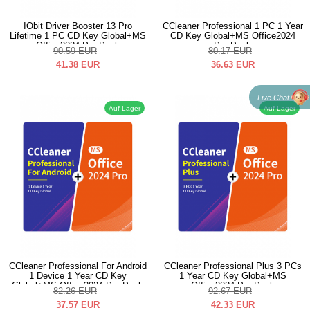
IObit Driver Booster 13 Pro
CCleaner Professional 1 PC 1 Year
Lifetime 1 PC CD Key Global+MS
CD Key Global+MS Office2024
Office2024 Pro Pack
Pro Pack
90.59
EUR
80.17
EUR
41.38
EUR
36.63
EUR
Live Chat
Auf Lager
Auf Lager
CCleaner Professional For Android
CCleaner Professional Plus 3 PCs
1 Device 1 Year CD Key
1 Year CD Key Global+MS
Global+MS Office2024 Pro Pack
Office2024 Pro Pack
82.26
EUR
92.67
EUR
37.57
EUR
42.33
EUR