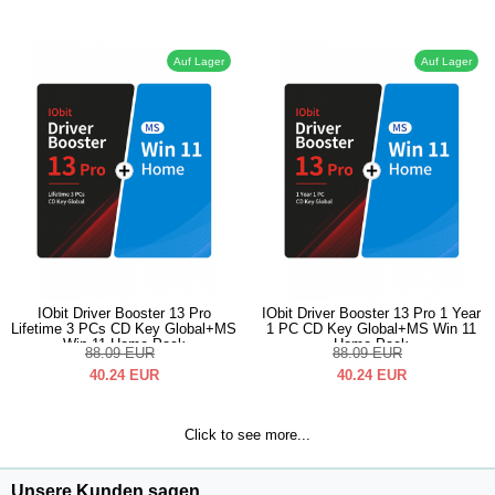
Auf Lager
Auf Lager
IObit Driver Booster 13 Pro
IObit Driver Booster 13 Pro 1 Year
Lifetime 3 PCs CD Key Global+MS
1 PC CD Key Global+MS Win 11
Win 11 Home Pack
Home Pack
88.09
EUR
88.09
EUR
40.24
EUR
40.24
EUR
Click to see more...
Unsere Kunden sagen