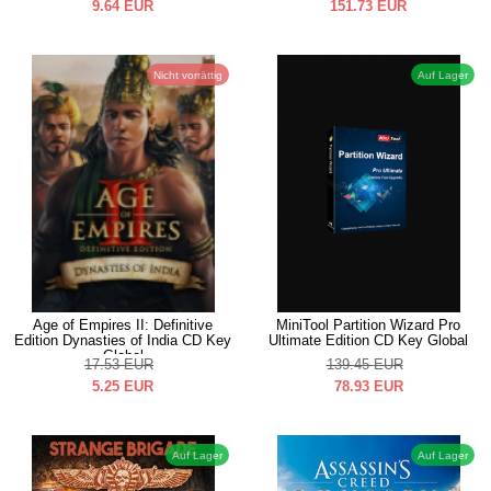
9.64
EUR
151.73
EUR
Nicht vorrättig
Auf Lager
Age of Empires II: Definitive
MiniTool Partition Wizard Pro
Edition Dynasties of India CD Key
Ultimate Edition CD Key Global
Global
17.53
EUR
139.45
EUR
5.25
EUR
78.93
EUR
Auf Lager
Auf Lager