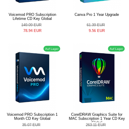
Voicemod PRO Subscription
Canva Pro 1 Year Upgrade
Lifetime CD Key Global
149.09
EUR
61.39
EUR
78.94
EUR
9.56
EUR
Auf Lager
Auf Lager
Voicemod PRO Subscription 1
CorelDRAW Graphics Suite for
Month CD Key Global
MAC Subscription 1 Year CD Key
Global
35.07
EUR
263.11
EUR