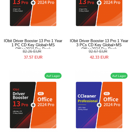
IObit Driver Booster 13 Pro 1 Year
IObit Driver Booster 13 Pro 1 Year
1 PC CD Key Global+MS
3 PCs CD Key Global+MS
Office2024 Pro Pack
Office2024 Pro Pack
82.26
EUR
92.67
EUR
37.57
EUR
42.33
EUR
Auf Lager
Auf Lager