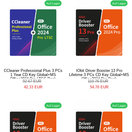
Auf Lager
Auf Lager
CCleaner Professional Plus 3 PCs
IObit Driver Booster 13 Pro
1 Year CD Key Global+MS
Lifetime 3 PCs CD Key Global+MS
Office2024 Pro LTSC Pack
Office2024 Pro Pack
92.67
EUR
119.76
EUR
42.33
EUR
54.70
EUR
Auf Lager
Auf Lager