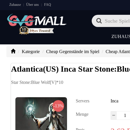
Zuhause
Über uns
FAQ
|
|
ZUHAU
Kategorie
Cheap Gegenstände im Spiel
Cheap Atlant
Atlantica(US) Inca Star Stone:Bl
Star Stone:Blue Wolf[V]*10
Servers
Inca
-13%
Menge
Preis