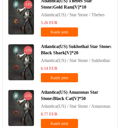
Atlantica(US) Thebes Star
-13%
Stone:Gold Ram[V]*10
Atlantica(US) / Star Stone / Thebes
5.26
EUR
Kaufe jetzt
Atlantica(US) Sukhothai Star Stone:
-13%
Black Shark[V]*20
Atlantica(US) / Star Stone / Sukhothai
6.14
EUR
Kaufe jetzt
Atlantica(US) Amazonas Star
-13%
Stone:Black Cat[V]*50
Atlantica(US) / Star Stone / Amazonas
8.77
EUR
Kaufe jetzt