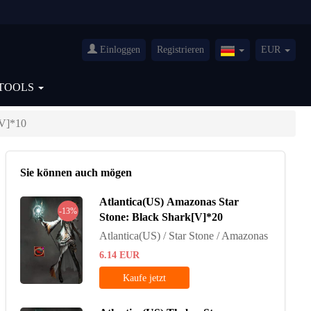
Einloggen
Registrieren
EUR
Germany(Deutsch
TOOLS
[V]*10
Sie können auch mögen
Atlantica(US) Amazonas Star
-13%
Stone: Black Shark[V]*20
Atlantica(US) / Star Stone / Amazonas
6.14
EUR
Kaufe jetzt