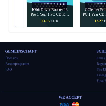
IObit Driver Booster 13
CCleaner Prof
ar Upgrade
Pro 1 Year 1 PC CD Key
PC 1 Year CD 
Global
UR
13.15
EUR
12.27
kauf
Schnellkauf
Schnell
GEMEINSCHAFT
SCH
Über uns
Cabal(
Partnerprogramm
Ragnar
FAQ
The El
Lineag
Final 
WE ACCEPT