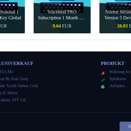
essional 1
Voicemod PRO
Norton Secu
Key Global
Subscription 1 Month CD
Version 5 Dev
Key Global
CD K
EUR
9.64
EUR
20.83
kauf
Schnellkauf
Schnell
LUSSVERKAUF
PRODUKT
EU) Alz
Währung im 
ok Re:Start Zeny
Spielkarte
der Scroll Online Gold
Aufladen
e II Adena
Fantasy XIV Gil
S