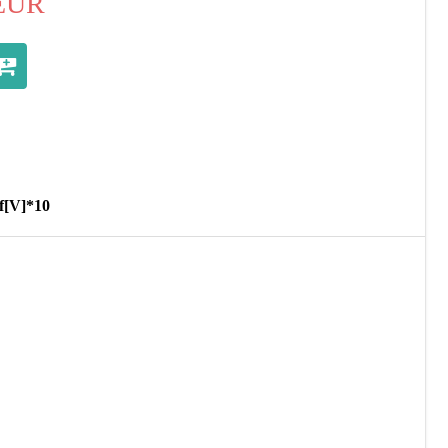
EUR
f[V]*10