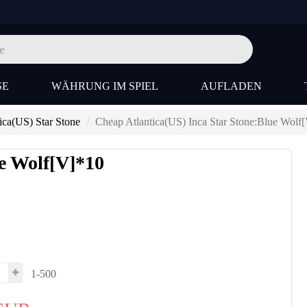
SE
WÄHRUNG IM SPIEL
AUFLADEN
ica(US) Star Stone
Cheap Atlantica(US) Inca Star Stone:Blue Wolf
ue Wolf[V]*10
1-500