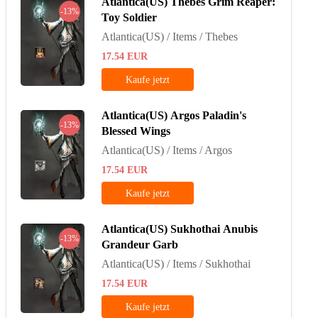
Atlantica(US) Thebes Grim Reaper:
-13%
Toy Soldier
Atlantica(US) / Items / Thebes
17.54
EUR
Kaufe jetzt
Atlantica(US) Argos Paladin's
-13%
Blessed Wings
Atlantica(US) / Items / Argos
17.54
EUR
Kaufe jetzt
Atlantica(US) Sukhothai Anubis
-13%
Grandeur Garb
Atlantica(US) / Items / Sukhothai
17.54
EUR
Kaufe jetzt