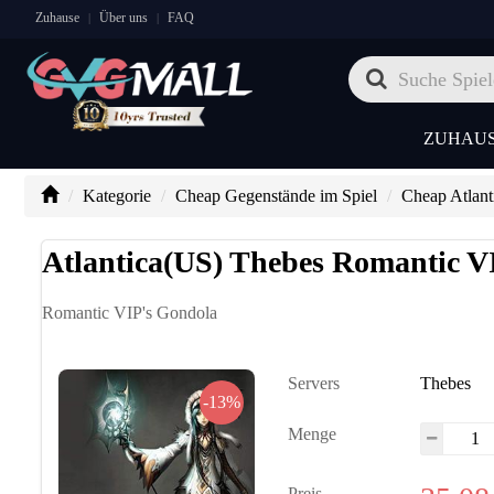
Zuhause
Über uns
FAQ
|
|
ZUHAU
Kategorie
Cheap Gegenstände im Spiel
Cheap Atlant
Atlantica(US) Thebes Romantic V
Romantic VIP's Gondola
Servers
Thebes
-13%
Menge
Preis