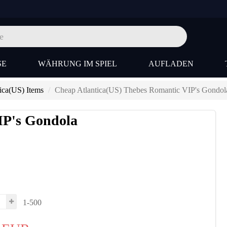
SE
WÄHRUNG IM SPIEL
AUFLADEN
ica(US) Items
Cheap Atlantica(US) Thebes Romantic VIP's Gondol
IP's Gondola
1-500