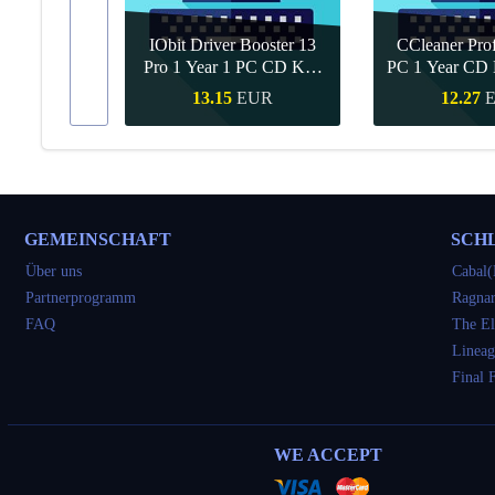
IObit Driver Booster 13
CCleaner Prof
ar Upgrade
Pro 1 Year 1 PC CD Key
PC 1 Year CD 
Global
UR
13.15
EUR
12.27
kauf
Schnellkauf
Schnell
GEMEINSCHAFT
SCH
Über uns
Cabal(
Partnerprogramm
Ragnar
FAQ
The El
Lineag
Final 
WE ACCEPT