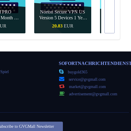
d PRO
Norton Secure VPN US
1 Month CD
Version 5 Devices 1 Year
Canva Pro 1 Y
obal
CD Key
UR
20.83
EUR
9.56
kauf
Schnellkauf
Schnel
SOFORTNACHRICHTENDIENS
Spiel
buygold365
service@gvgmall.com
market@gvgmall.com
advertisement@gvgmall.com
ubscribe to GVGMall Newsletter