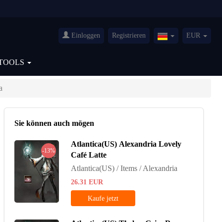
Einloggen
Registrieren
EUR
Germany(Deutsch
TOOLS
a
Sie können auch mögen
Atlantica(US) Alexandria Lovely
-13%
Café Latte
Atlantica(US) / Items / Alexandria
26.31
EUR
Kaufe jetzt