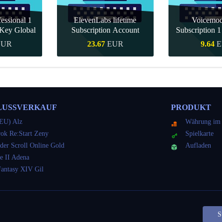
essional 1
ElevenLabs lifetime
Voicemo
Key Global
Subscription Account
Subscription 
Key Gl
EUR
23.67
EUR
9.64
E
kauf
Schnellkauf
Schnell
LUSSVERKAUF
PRODUKT
EU) Alz
Währung im 
ok Re:Start Zeny
Spielkarte
der Scroll Online Gold
Aufladen
e II Adena
Fantasy XIV Gil
S