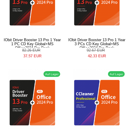
IObit Driver Booster 13 Pro 1 Year
IObit Driver Booster 13 Pro 1 Year
1 PC CD Key Global+MS
3 PCs CD Key Global+MS
Office2024 Pro Pack
Office2024 Pro Pack
82.26
EUR
92.67
EUR
37.57
EUR
42.33
EUR
Auf Lager
Auf Lager