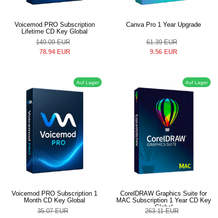
Voicemod PRO Subscription
Canva Pro 1 Year Upgrade
Lifetime CD Key Global
149.09
EUR
61.39
EUR
78.94
EUR
9.56
EUR
Auf Lager
Auf Lager
Voicemod PRO Subscription 1
CorelDRAW Graphics Suite for
Month CD Key Global
MAC Subscription 1 Year CD Key
Global
35.07
EUR
263.11
EUR