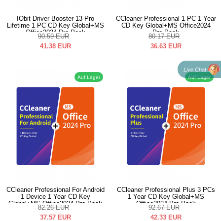
IObit Driver Booster 13 Pro
CCleaner Professional 1 PC 1 Year
Lifetime 1 PC CD Key Global+MS
CD Key Global+MS Office2024
Office2024 Pro Pack
Pro Pack
90.59
EUR
80.17
EUR
41.38
EUR
36.63
EUR
Live Chat
Auf Lager
Auf Lager
CCleaner Professional For Android
CCleaner Professional Plus 3 PCs
1 Device 1 Year CD Key
1 Year CD Key Global+MS
Global+MS Office2024 Pro Pack
Office2024 Pro Pack
82.26
EUR
92.67
EUR
37.57
EUR
42.33
EUR