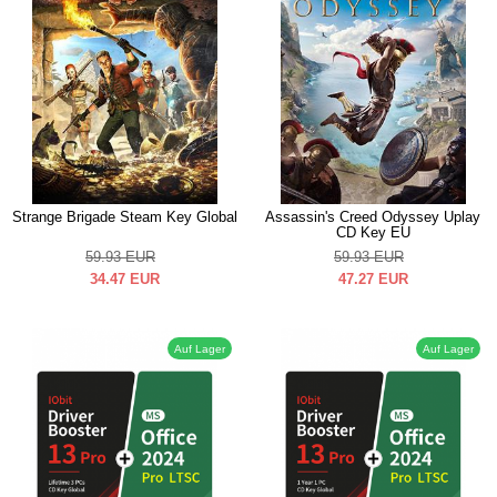
Strange Brigade Steam Key Global
Assassin's Creed Odyssey Uplay
CD Key EU
59.93
EUR
59.93
EUR
34.47
EUR
47.27
EUR
Auf Lager
Auf Lager