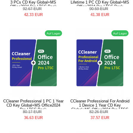
3 PCs CD Key Global+MS
Lifetime 1 PC CD Key Global+MS
Office2024 Pro LTSC Pack
Office2024 Pro LTSC Pack
92.67
EUR
90.59
EUR
42.33
EUR
41.38
EUR
Auf Lager
Auf Lager
CCleaner Professional 1 PC 1 Year
CCleaner Professional For Android
CD Key Global+MS Office2024
1 Device 1 Year CD Key
Pro LTSC Pack
Global+MS Office2024 Pro LTSC
80.17
EUR
82.26
EUR
Pack
36.63
EUR
37.57
EUR