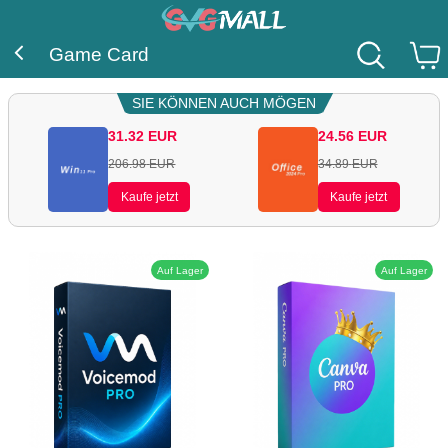
Game Card
SIE KÖNNEN AUCH MÖGEN
31.32
EUR
24.56
EUR
206.98
EUR
34.89
EUR
Kaufe jetzt
Kaufe jetzt
Auf Lager
Auf Lager