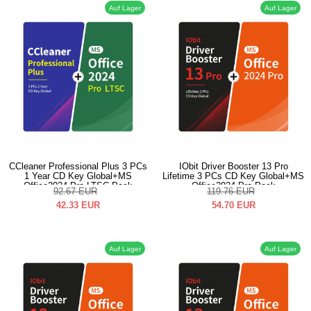
Auf Lager
Auf Lager
CCleaner Professional Plus 3 PCs
IObit Driver Booster 13 Pro
1 Year CD Key Global+MS
Lifetime 3 PCs CD Key Global+MS
Office2024 Pro LTSC Pack
Office2024 Pro Pack
92.67
EUR
119.76
EUR
42.33
EUR
54.70
EUR
Auf Lager
Auf Lager