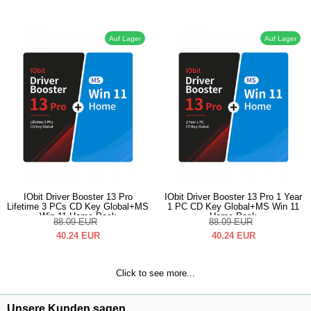
Auf Lager
Auf Lager
IObit Driver Booster 13 Pro
IObit Driver Booster 13 Pro 1 Year
Lifetime 3 PCs CD Key Global+MS
1 PC CD Key Global+MS Win 11
Win 11 Home Pack
Home Pack
88.09
EUR
88.09
EUR
40.24
EUR
40.24
EUR
Click to see more...
Unsere Kunden sagen