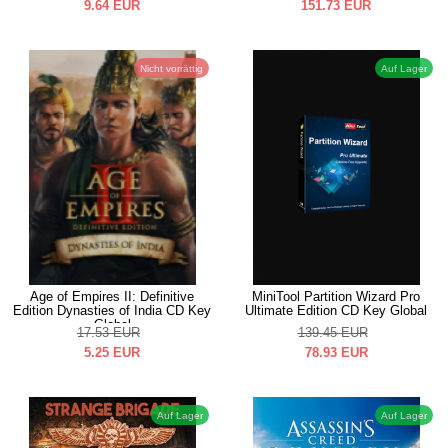
9.64
EUR
151.73
EUR
Nicht vorrättig
Auf Lager
Age of Empires II: Definitive
MiniTool Partition Wizard Pro
Edition Dynasties of India CD Key
Ultimate Edition CD Key Global
Global
17.53
EUR
139.45
EUR
5.25
EUR
78.93
EUR
Auf Lager
Auf Lager