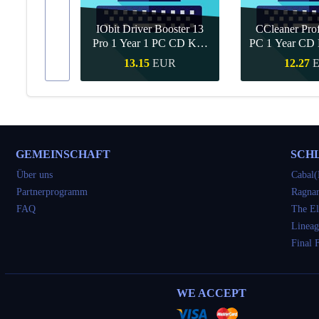
IObit Driver Booster 13
CCleaner Prof
ar Upgrade
Pro 1 Year 1 PC CD Key
PC 1 Year CD 
Global
UR
13.15
EUR
12.27
kauf
Schnellkauf
Schnell
GEMEINSCHAFT
SCH
Über uns
Cabal(
Partnerprogramm
Ragnar
FAQ
The El
Lineag
Final 
WE ACCEPT