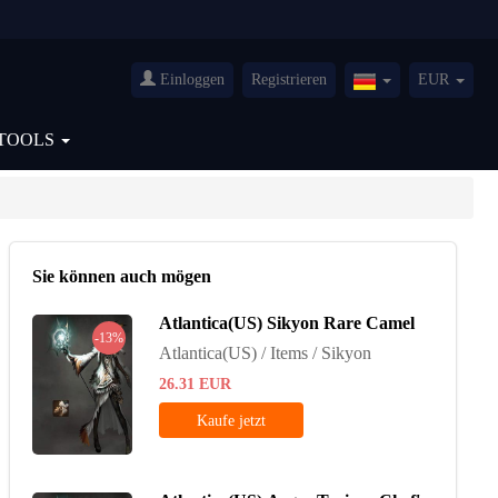
Einloggen
Registrieren
EUR
Germany(Deutsch
TOOLS
Sie können auch mögen
Atlantica(US) Sikyon Rare Camel
-13%
Atlantica(US) / Items / Sikyon
26.31
EUR
Kaufe jetzt