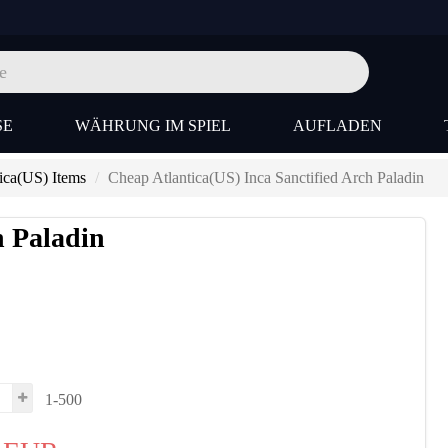
SE
WÄHRUNG IM SPIEL
AUFLADEN
ica(US) Items
Cheap Atlantica(US) Inca Sanctified Arch Paladin
h Paladin
1-500