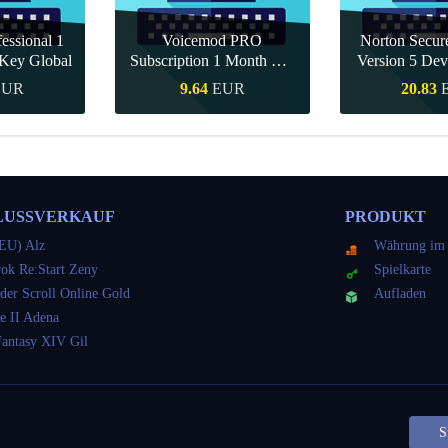
essional 1
Voicemod PRO
Norton Secu
Key Global
Subscription 1 Month CD
Version 5 Dev
Key Global
CD K
EUR
9.64
EUR
20.83
kauf
Schnellkauf
Schnell
LUSSVERKAUF
PRODUKT
EU) Alz
Währung im 
ok Re:Start Zeny
Spielkarte
der Scroll Online Gold
Aufladen
e II Adena
Fantasy XIV Gil
S