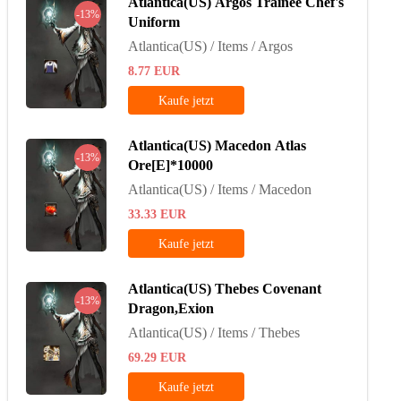
Atlantica(US) Argos Trainee Chef's
-13%
Uniform
Atlantica(US) / Items / Argos
8.77
EUR
Kaufe jetzt
Atlantica(US) Macedon Atlas
-13%
Ore[E]*10000
Atlantica(US) / Items / Macedon
33.33
EUR
Kaufe jetzt
Atlantica(US) Thebes Covenant
-13%
Dragon,Exion
Atlantica(US) / Items / Thebes
69.29
EUR
Kaufe jetzt