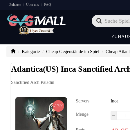
Zuhause
Über uns
FAQ
|
|
ZUHAU
Kategorie
Cheap Gegenstände im Spiel
Cheap Atlant
Atlantica(US) Inca Sanctified Arc
Sanctified Arch Paladin
Servers
Inca
-13%
Menge
Preis